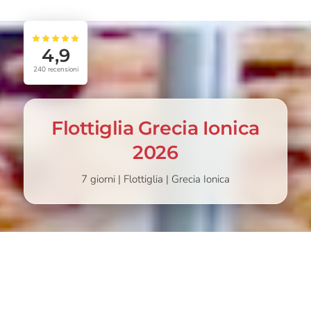
4,9
240
recensioni
Flottiglia Grecia Ionica
2026
7 giorni | Flottiglia | Grecia Ionica
A PARTIRE
SCEGLI
799,00
€
999,00
€