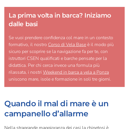
La prima volta in barca? Iniziamo
dalle basi
Se vuoi prendere confidenza col mare in un contesto
formativo, il nostro
Corso di Vela Base
è il modo più
sicuro per scoprire se la navigazione fa per te, con
istruttori CSEN qualificati e barche pensate per la
didattica. Per chi cerca invece una formula più
rilassata, i nostri
Weekend in barca a vela a Ponza
uniscono mare, isole e formazione in soli tre giorni.
Quando il mal di mare è un
campanello d’allarme
Nella stragrande maggioranza dei casi la chinetosi è