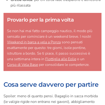
più rilassata
Provarlo per la prima volta
Se non hai mai fatto campeggio nautico, il modo più
sensato per cominciare è un weekend breve. I nostri
Weekend in barca a vela a Ponza
sono pensati
esattamente per questo: tre giorni, isole pontine,
istruttore a bordo. Se ti piace, il passo successivo è
una settimana intera in
Flottiglia alle Eolie
o un
Corso di Vela Base
per consolidare le competenze.
Cosa serve davvero per partire
Spoiler: meno di quanto pensi. Bagaglio in sacca morbida
(le valigie rigide non entrano nei gavoni), abbigliamento