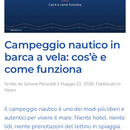
Campeggio nautico in
barca a vela: cos’è e
come funziona
Scritto da
Simone Perucatti
il
Maggio 22, 2026
. Pubblicato in
News
.
Il campeggio nautico è uno dei modi più liberi e
autentici per vivere il mare. Niente hotel, niente
lidi, niente prenotazioni del lettino in spiaggia.