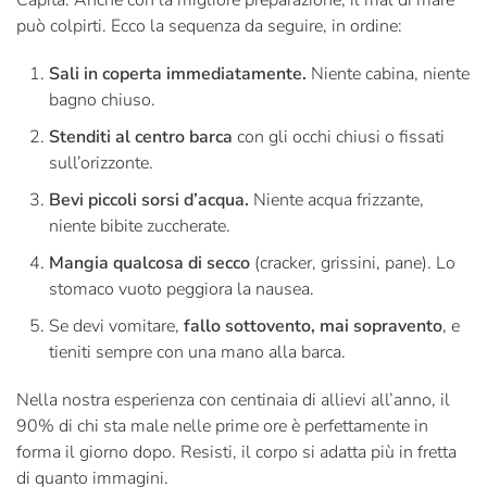
Capita. Anche con la migliore preparazione, il mal di mare
può colpirti. Ecco la sequenza da seguire, in ordine:
Sali in coperta immediatamente.
Niente cabina, niente
bagno chiuso.
Stenditi al centro barca
con gli occhi chiusi o fissati
sull’orizzonte.
Bevi piccoli sorsi d’acqua.
Niente acqua frizzante,
niente bibite zuccherate.
Mangia qualcosa di secco
(cracker, grissini, pane). Lo
stomaco vuoto peggiora la nausea.
Se devi vomitare,
fallo sottovento, mai sopravento
, e
tieniti sempre con una mano alla barca.
Nella nostra esperienza con centinaia di allievi all’anno, il
90% di chi sta male nelle prime ore è perfettamente in
forma il giorno dopo. Resisti, il corpo si adatta più in fretta
di quanto immagini.